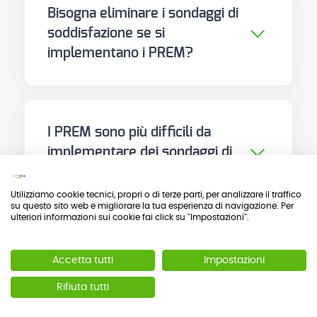
Bisogna eliminare i sondaggi di
soddisfazione se si
implementano i PREM?
Non necessariamente. Possono
coesistere con obiettivi diversi: i
PREM per il miglioramento
I PREM sono più difficili da
continuo dei processi; gli indicatori
implementare dei sondaggi di
di soddisfazione per la trasparenza
soddisfazione?
pubblica e il confronto aggregato.
Sono più complessi da progettare
Il problema sorge quando la
Utilizziamo cookie tecnici, propri o di terze parti, per analizzare il traffico
su questo sito web e migliorare la tua esperienza di navigazione. Per
e validare, perché richiedono un
soddisfazione viene usata come
ulteriori informazioni sui cookie fai click su "Impostazioni".
processo etnografico di cattura
sostituto dei PREM, aspettandosi
Quante domande deve avere
dell'esperienza reale del paziente e
che un punteggio numerico
Accetta tutti
Impostazioni
un questionario PREM?
una validazione psicometrica
globale serva a identificare cosa
Rifiuta tutti
Le PREM più utilizzate variano tra 10
rigorosa. Ma una volta disponibili,
migliorare.
e 33 item. La raccomandazione è
la loro somministrazione tramite