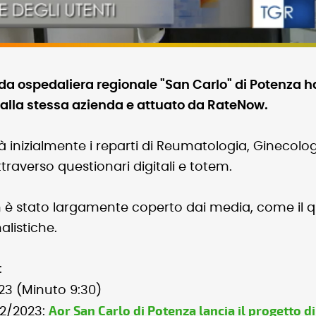
nda ospedaliera regionale "San Carlo" di Potenza ha
alla stessa azienda e attuato da RateNow.
 inizialmente i reparti di Reumatologia, Ginecologi
ttraverso questionari digitali e totem.
n è stato largamente coperto dai media, come il quo
alistiche.
i:
023 (Minuto 9:30)
Aor San Carlo di Potenza lancia il progetto 
/2/2023: