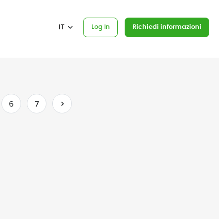
IT
Log In
Richiedi informazioni
6
7
>