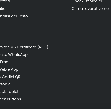
attori
Checklist Medici
tici
Clima Lavorativo nell
nalisi del Testo
ite SMS Certificato (RCS)
amite WhatsApp
 Email
Web e App
 Codici QR
fonici
ack Tablet
ack Buttons